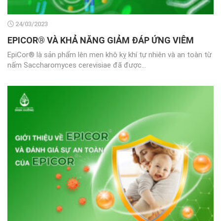
24/03/2023
EPICOR® VÀ KHẢ NĂNG GIẢM ĐÁP ỨNG VIÊM
EpiCor® là sản phẩm lên men khô kỵ khí tự nhiên và an toàn từ
nấm Saccharomyces cerevisiae đã được...