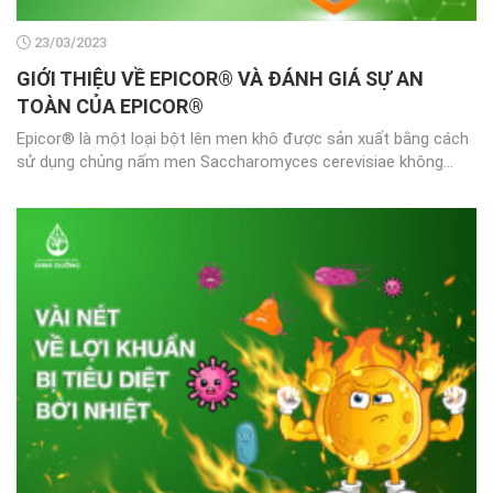
23/03/2023
GIỚI THIỆU VỀ EPICOR® VÀ ĐÁNH GIÁ SỰ AN
TOÀN CỦA EPICOR®
Epicor® là một loại bột lên men khô được sản xuất bằng cách
sử dụng chủng nấm men Saccharomyces cerevisiae không...