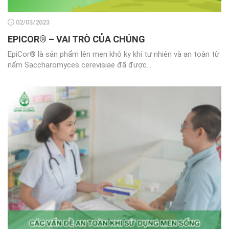
02/03/2023
EPICOR® – VAI TRÒ CỦA CHÚNG
EpiCor® là sản phẩm lên men khô kỵ khí tự nhiên và an toàn từ
nấm Saccharomyces cerevisiae đã được...