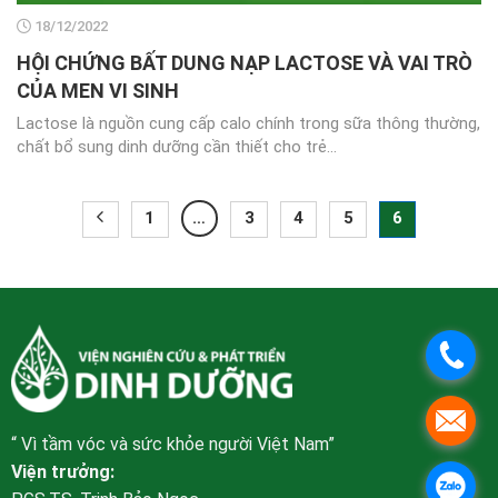
18/12/2022
HỘI CHỨNG BẤT DUNG NẠP LACTOSE VÀ VAI TRÒ
CỦA MEN VI SINH
Lactose là nguồn cung cấp calo chính trong sữa thông thường,
chất bổ sung dinh dưỡng cần thiết cho trẻ...
1
…
3
4
5
6
.
.
“ Vì tầm vóc và sức khỏe người Việt Nam”
Viện trưởng:
.