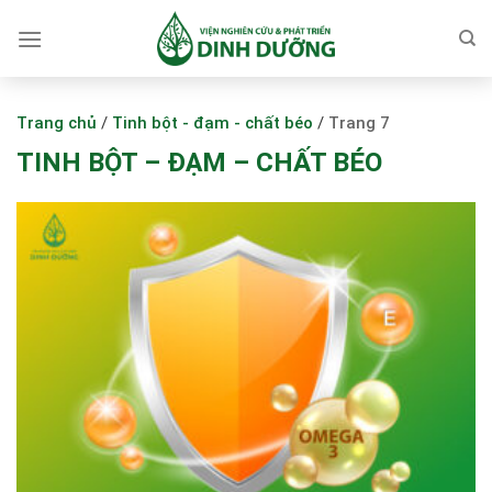
Skip
to
content
Trang chủ
/
Tinh bột - đạm - chất béo
/
Trang 7
TINH BỘT – ĐẠM – CHẤT BÉO