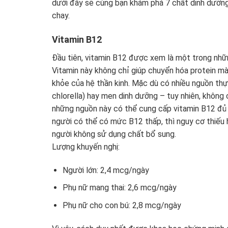
dưới đây sẽ cùng bạn khám phá 7 chất dinh dưỡng
chay.
Vitamin B12
Đầu tiên, vitamin B12 được xem là một trong nhữn
Vitamin này không chỉ giúp chuyển hóa protein mà
khỏe của hệ thần kinh. Mặc dù có nhiều nguồn thự
chlorella) hay men dinh dưỡng – tuy nhiên, khôn
những nguồn này có thể cung cấp vitamin B12 đủ 
người có thể có mức B12 thấp, thì nguy cơ thiếu h
người không sử dụng chất bổ sung.
Lượng khuyến nghị:
Người lớn: 2,4 mcg/ngày
Phụ nữ mang thai: 2,6 mcg/ngày
Phụ nữ cho con bú: 2,8 mcg/ngày