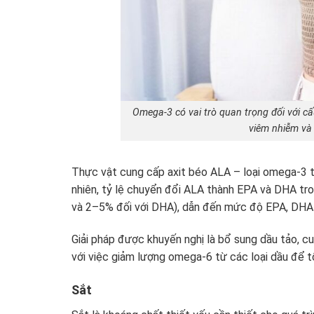
Omega-3 có vai trò quan trọng đối với c
viêm nhiễm và 
Thực vật cung cấp axit béo ALA – loại omega-3 t
nhiên, tỷ lệ chuyển đổi ALA thành EPA và DHA tr
và 2–5% đối với DHA), dẫn đến mức độ EPA, DHA ở
Giải pháp được khuyến nghị là bổ sung dầu tảo,
với việc giảm lượng omega-6 từ các loại dầu để tố
Sắt