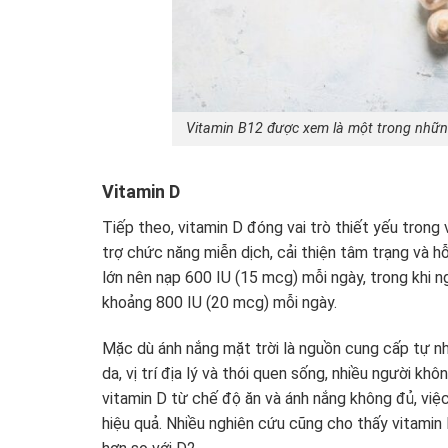
Vitamin B12 được xem là một trong những
Vitamin D
Tiếp theo, vitamin D đóng vai trò thiết yếu trong
trợ chức năng miễn dịch, cải thiện tâm trạng và h
lớn nên nạp 600 IU (15 mcg) mỗi ngày, trong khi n
khoảng 800 IU (20 mcg) mỗi ngày.
Mặc dù ánh nắng mặt trời là nguồn cung cấp tự nhi
da, vị trí địa lý và thói quen sống, nhiều người kh
vitamin D từ chế độ ăn và ánh nắng không đủ, việ
hiệu quả. Nhiều nghiên cứu cũng cho thấy vitami