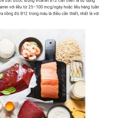
để đạt được lượng vitamin B12 cần thiết là sử dụng
in với liều từ 25–100 mcg/ngày hoặc liều hàng tuần
a nồng độ B12 trong máu là điều cần thiết, nhất là với