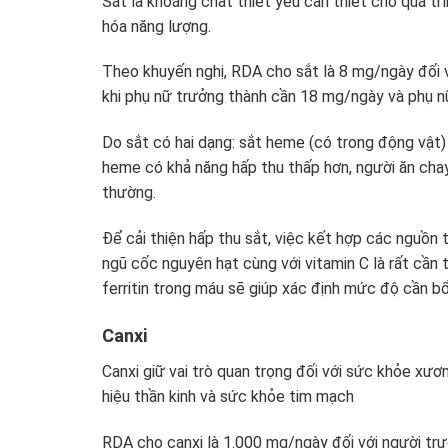
Sắt là khoáng chất thiết yếu cần thiết cho quá t
hóa năng lượng.
Theo khuyến nghị, RDA cho sắt là 8 mg/ngày đối v
khi phụ nữ trưởng thành cần 18 mg/ngày và phụ n
Do sắt có hai dạng: sắt heme (có trong động vật
heme có khả năng hấp thu thấp hơn, người ăn chay
thường.
Để cải thiện hấp thu sắt, việc kết hợp các nguồn t
ngũ cốc nguyên hạt cùng với vitamin C là rất cần 
ferritin trong máu sẽ giúp xác định mức độ cần b
Canxi
Canxi giữ vai trò quan trọng đối với sức khỏe xươ
hiệu thần kinh và sức khỏe tim mạch
RDA cho canxi là 1.000 mg/ngày đối với người trư