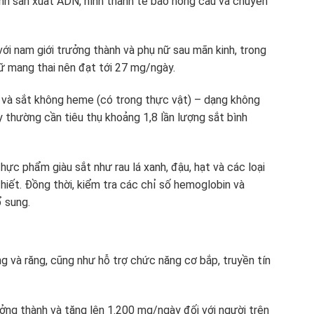
rình sản xuất ADN, hình thành tế bào hồng cầu và chuyển
ới nam giới trưởng thành và phụ nữ sau mãn kinh, trong
ữ mang thai nên đạt tới 27 mg/ngày.
) và sắt không heme (có trong thực vật) – dạng không
 thường cần tiêu thụ khoảng 1,8 lần lượng sắt bình
hực phẩm giàu sắt như rau lá xanh, đậu, hạt và các loại
thiết. Đồng thời, kiểm tra các chỉ số hemoglobin và
ổ sung.
ng và răng, cũng như hỗ trợ chức năng cơ bắp, truyền tín
ởng thành và tăng lên 1.200 mg/ngày đối với người trên