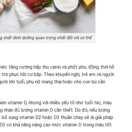
 chất dinh dưỡng quan trọng nhất đối với cơ thể
 việc tăng cường hấp thu canxi và phốt pho, đồng thời hỗ
ỗ trợ phục hồi cơ bắp. Theo khuyến nghị, trẻ em và người
gười lớn tuổi, phụ nữ mang thai hoặc cho con bú cần
ên vitamin D, nhưng với nhiều yếu tố như tuổi tác, màu
ông nhận đủ lượng vitamin D cần thiết. Do đó, nếu lượng
c bổ sung vitamin D2 hoặc D3 thuần chay sẽ là giải pháp
n D3 có khả năng nâng cao mức vitamin D trong máu tốt