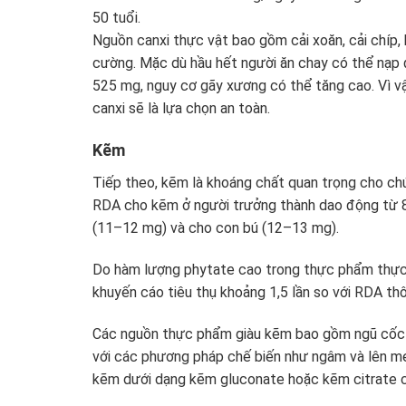
50 tuổi.
Nguồn canxi thực vật bao gồm cải xoăn, cải chíp,
cường. Mặc dù hầu hết người ăn chay có thể nạp đ
525 mg, nguy cơ gãy xương có thể tăng cao. Vì v
canxi sẽ là lựa chọn an toàn.
Kẽm
Tiếp theo, kẽm là khoáng chất quan trọng cho chứ
RDA cho kẽm ở người trưởng thành dao động từ 8
(11–12 mg) và cho con bú (12–13 mg).
Do hàm lượng phytate cao trong thực phẩm thực 
khuyến cáo tiêu thụ khoảng 1,5 lần so với RDA th
Các nguồn thực phẩm giàu kẽm bao gồm ngũ cốc ng
với các phương pháp chế biến như ngâm và lên men
kẽm dưới dạng kẽm gluconate hoặc kẽm citrate có 