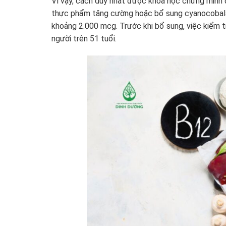
Vì vậy, cách duy nhất được khoa học chứng minh 
thực phẩm tăng cường hoặc bổ sung cyanocobalam
khoảng 2.000 mcg. Trước khi bổ sung, việc kiểm tr
người trên 51 tuổi.