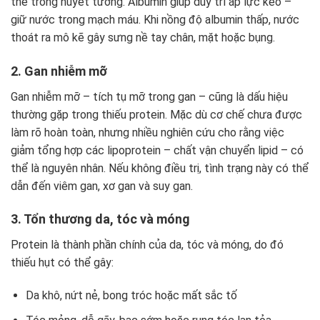
thế trong huyết tương. Albumin giúp duy trì áp lực keo –
giữ nước trong mạch máu. Khi nồng độ albumin thấp, nước
thoát ra mô kẽ gây sưng nề tay chân, mặt hoặc bụng.
2. Gan nhiễm mỡ
Gan nhiễm mỡ – tích tụ mỡ trong gan – cũng là dấu hiệu
thường gặp trong thiếu protein. Mặc dù cơ chế chưa được
làm rõ hoàn toàn, nhưng nhiều nghiên cứu cho rằng việc
giảm tổng hợp các lipoprotein – chất vận chuyển lipid – có
thể là nguyên nhân. Nếu không điều trị, tình trạng này có thể
dẫn đến viêm gan, xơ gan và suy gan.
3. Tổn thương da, tóc và móng
Protein là thành phần chính của da, tóc và móng, do đó
thiếu hụt có thể gây:
Da khô, nứt nẻ, bong tróc hoặc mất sắc tố