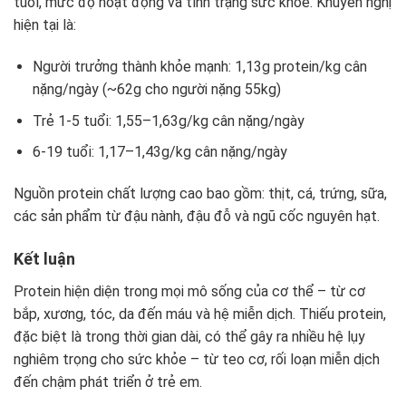
tuổi, mức độ hoạt động và tình trạng sức khỏe. Khuyến nghị
hiện tại là:
Người trưởng thành khỏe mạnh: 1,13g protein/kg cân
nặng/ngày (~62g cho người nặng 55kg)
Trẻ 1-5 tuổi: 1,55–1,63g/kg cân nặng/ngày
6-19 tuổi: 1,17–1,43g/kg cân nặng/ngày
Nguồn protein chất lượng cao bao gồm: thịt, cá, trứng, sữa,
các sản phẩm từ đậu nành, đậu đỗ và ngũ cốc nguyên hạt.
Kết luận
Protein hiện diện trong mọi mô sống của cơ thể – từ cơ
bắp, xương, tóc, da đến máu và hệ miễn dịch. Thiếu protein,
đặc biệt là trong thời gian dài, có thể gây ra nhiều hệ lụy
nghiêm trọng cho sức khỏe – từ teo cơ, rối loạn miễn dịch
đến chậm phát triển ở trẻ em.