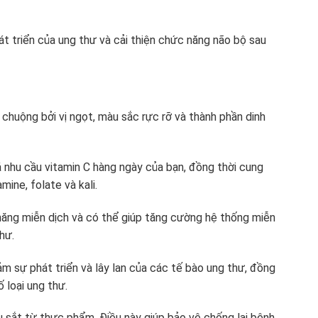
hát triển của ung thư và cải thiện chức năng não bộ sau
 chuộng bởi vị ngọt, màu sắc rực rỡ và thành phần dinh
nhu cầu vitamin C hàng ngày của bạn, đồng thời cung
ine, folate và kali.
năng miễn dịch và có thể giúp tăng cường hệ thống miễn
hư.
m sự phát triển và lây lan của các tế bào ung thư, đồng
 loại ung thư.
 sắt từ thực phẩm. Điều này giúp bảo vệ chống lại bệnh