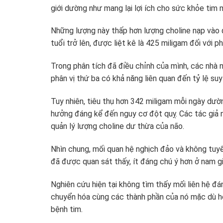
giới dường như mang lại lợi ích cho sức khỏe tim 
Những lượng này thấp hơn lượng choline nạp vào 
tuổi trở lên, được liệt kê là 425 miligam đối với p
Trong phân tích đã điều chỉnh của mình, các nhà n
phân vị thứ ba có khả năng liên quan đến tỷ lệ su
Tuy nhiên, tiêu thụ hơn 342 miligam mỗi ngày dư
hưởng đáng kể đến nguy cơ đột quỵ. Các tác giả n
quản lý lượng choline dư thừa của não.
Nhìn chung, mối quan hệ nghịch đảo và không tuy
đã được quan sát thấy, ít đáng chú ý hơn ở nam gi
Nghiên cứu hiện tại không tìm thấy mối liên hệ đá
chuyển hóa cùng các thành phần của nó mặc dù hộ
bệnh tim.