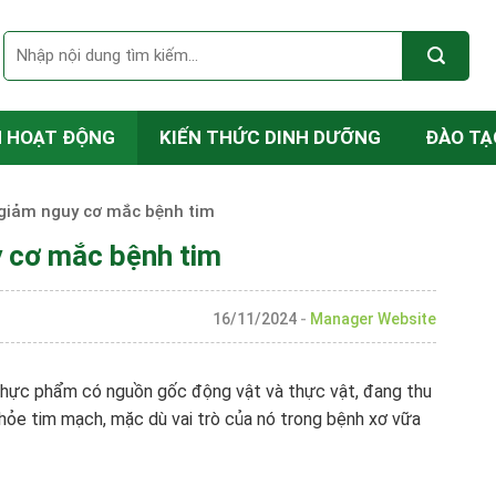
N HOẠT ĐỘNG
KIẾN THỨC DINH DƯỠNG
ĐÀO TẠ
 giảm nguy cơ mắc bệnh tim
y cơ mắc bệnh tim
16/11/2024
-
Manager Website
 thực phẩm có nguồn gốc động vật và thực vật, đang thu
 khỏe tim mạch, mặc dù vai trò của nó trong bệnh xơ vữa