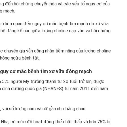
ởng đến hội chứng chuyển hóa và các yếu tố nguy cơ của
ng mạch.
 có liên quan đến nguy cơ mắc bệnh tim mạch do xơ vữa
 hệ đáng kể nào giữa lượng choline nạp vào và hội chứng
ác chuyên gia vẫn công nhận tiềm năng của lượng choline
phòng ngừa bệnh tật.
 nguy cơ mắc bệnh tim xơ vữa động mạch
5.525 người Mỹ trưởng thành từ 20 tuổi trở lên, được
và dinh dưỡng quốc gia (NHANES) từ năm 2011 đến năm
8, với số lượng nam và nữ gần như bằng nhau.
n Nha, có mức độ hoạt động thể chất thấp và hơn 76% bị