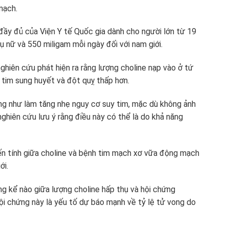
mạch.
đầy đủ của Viện Y tế Quốc gia dành cho người lớn từ 19
hụ nữ và 550 miligam mỗi ngày đối với nam giới.
ghiên cứu phát hiện ra rằng lượng choline nạp vào ở tứ
y tim sung huyết và đột quỵ thấp hơn.
ờng như làm tăng nhẹ nguy cơ suy tim, mặc dù không ảnh
ghiên cứu lưu ý rằng điều này có thể là do khả năng
ến tính giữa choline và bệnh tim mạch xơ vữa động mạch
ới.
ng kể nào giữa lượng choline hấp thụ và hội chứng
i chứng này là yếu tố dự báo mạnh về tỷ lệ tử vong do