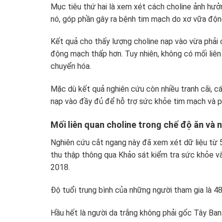
Mục tiêu thứ hai là xem xét cách choline ảnh hư
nó, góp phần gây ra bệnh tim mạch do xơ vữa độ
Kết quả cho thấy lượng choline nạp vào vừa phải
động mạch thấp hơn. Tuy nhiên, không có mối liên
chuyển hóa.
Mặc dù kết quả nghiên cứu còn nhiều tranh cãi, c
nạp vào đầy đủ để hỗ trợ sức khỏe tim mạch và 
Mối liên quan choline trong chế độ ăn và
Nghiên cứu cắt ngang này đã xem xét dữ liệu từ 
thu thập thông qua Khảo sát kiểm tra sức khỏe 
2018.
Độ tuổi trung bình của những người tham gia là 4
Hầu hết là người da trắng không phải gốc Tây Ba