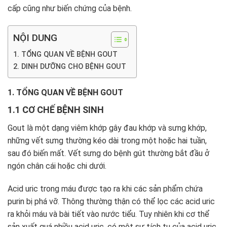
cấp cũng như biến chứng của bệnh.
NỘI DUNG
1. TỔNG QUAN VỀ BỆNH GOUT
2. DINH DƯỠNG CHO BỆNH GOUT
1. TỔNG QUAN VỀ BỆNH GOUT
1.1 CƠ CHẾ BỆNH SINH
Gout là một dạng viêm khớp gây đau khớp và sưng khớp,
những vết sưng thường kéo dài trong một hoặc hai tuần,
sau đó biến mất. Vết sưng do bệnh gút thường bắt đầu ở
ngón chân cái hoặc chi dưới.
Acid uric trong máu được tạo ra khi các sản phẩm chứa
purin bị phá vỡ. Thông thường thận có thể lọc các acid uric
ra khỏi máu và bài tiết vào nước tiểu. Tuy nhiên khi cơ thể
sản xuất quá nhiều acid uric, có một sự tích tụ của acid uric