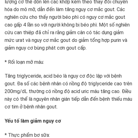
lượng cơ thể dồn lên các khớp kèm theo thay đổi chuyển
hóa do mô mỡ, dẫn đến làm tăng nguy cơ mắc gout. Các
nghiên cứu cho thấy người béo phì có nguy cơ mắc gout
cao gấp 4 lần so với người không bị béo phì. Một số nghiên
cứu can thiệp đã chỉ ra rằng giảm cân có tác dụng giảm
mức urat và nguy cơ mắc gout do giảm tổng hợp purin và
giảm nguy cơ bùng phát cơn gout cấp.
* Rối loạn mỡ máu:
Tăng triglyceride, acid béo là nguy cơ độc lập với bệnh
gout. Đa số các bệnh nhân có nồng độ triglyceride cao trên
200mg/dL thường có nồng độ acid uric máu tăng cao. Điều
này có thể là nguyên nhân gián tiếp dẫn đến bệnh thiếu máu
cơ tim ở bệnh nhân gout.
Yếu tố làm giảm nguy cơ
* Thực phẩm bơ sữa: