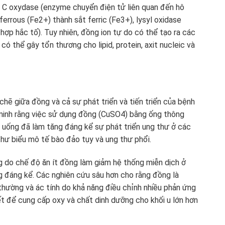
 C oxydase (enzyme chuyển điện tử liên quan đến hô
ferrous (Fe
2+
) thành sắt ferric (Fe
3+
), lysyl oxidase
 hợp hắc tố). Tuy nhiên, đồng ion tự do có thể tạo ra các
ó thể gây tổn thương cho lipid, protein, axit nucleic và
chẽ giữa đồng và cả sự phát triển và tiến triển của bệnh
minh rằng việc sử dụng đồng (CuSO4) bằng ống thông
uống đã làm tăng đáng kể sự phát triển ung thư ở các
hư biểu mô tế bào đảo tụy và ung thư phổi.
g do chế độ ăn ít đồng làm giảm hệ thống miễn dịch ở
g đáng kể. Các nghiên cứu sâu hơn cho rằng đồng là
thường và ác tính do khả năng điều chỉnh nhiều phản ứng
t để cung cấp oxy và chất dinh dưỡng cho khối u lớn hơn