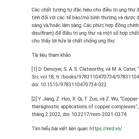
Các chất tương tự đặc hiệu cho điều trị ung thư
tính đối với các tế bào/mô bình thường và dược đ
sàng và/hoặc lâm sàng. Các phức hợp đồng chính 
disulfiram) để điều trị ung thư và một số hợp ch
cho thấy lời hứa là chất chống ung thư.
Tài liệu tham khảo
[1]
D. Denoyer, S. A. S. Clatworthy, và M. A. Cate
Sci
, vol 18, tr /books/9783110470734/9783110
doi: 10.1515/9783110470734-022.
[2]
Y. Jiang, Z. Huo, X. Qi, T. Zuo, và Z. Wu, “Co
theragnostic applications of copper complexes”
tháng 2 2022, doi: 10.2217/nnm-2021-0374.
Tìm hiểu bài viết liên quan:
https://inrd.vn/