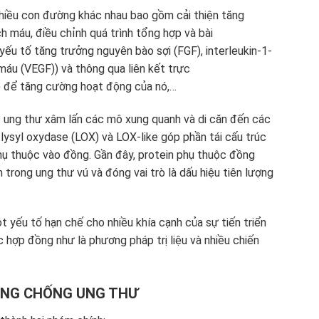
nhiều con đường khác nhau bao gồm cải thiện tăng
h máu, điều chỉnh quá trình tổng hợp và bài
 yếu tố tăng trưởng nguyên bào sợi (FGF), interleukin-1-
máu (VEGF)) và thông qua liên kết trực
h) để tăng cường hoạt động của nó,…
 ung thư xâm lấn các mô xung quanh và di căn đến các
 lysyl oxydase (LOX) và LOX-like góp phần tái cấu trúc
phụ thuộc vào đồng. Gần đây, protein phụ thuộc đồng
 trong ung thư vú và đóng vai trò là dấu hiệu tiên lượng
 yếu tố hạn chế cho nhiều khía cạnh của sự tiến triển
 hợp đồng như là phương pháp trị liệu và nhiều chiến
ÒNG CHỐNG UNG THƯ