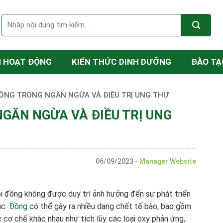
N HOẠT ĐỘNG
KIẾN THỨC DINH DƯỠNG
ĐÀO TẠ
ĐỒNG TRONG NGĂN NGỪA VÀ ĐIỀU TRỊ UNG THƯ
GĂN NGỪA VÀ ĐIỀU TRỊ UNG
06/09/2023
-
Manager Website
i đồng không được duy trì ảnh hưởng đến sự phát triển
ục.
Đồng
có thể gây ra nhiều dạng chết tế bào, bao gồm
 cơ chế khác nhau như tích lũy các loại oxy phản ứng,