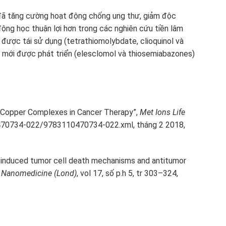
 đã tăng cường hoạt động chống ung thư, giảm độc
ộng học thuận lợi hơn trong các nghiên cứu tiền lâm
được tái sử dụng (tetrathiomolybdate, clioquinol và
ất mới được phát triển (elesclomol và thiosemiabazones)
r, “Copper Complexes in Cancer Therapy”,
Met Ions Life
470734-022/9783110470734-022.xml, tháng 2 2018,
pper-induced tumor cell death mechanisms and antitumor
,
Nanomedicine (Lond)
, vol 17, số p.h 5, tr 303–324,