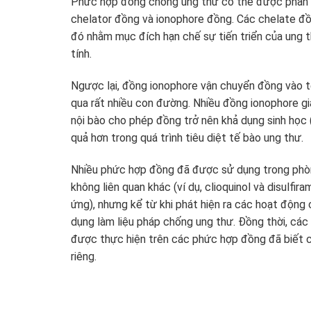
Phức hợp đồng chống ung thư có thể được phân t
chelator đồng và ionophore đồng. Các chelate đồ
đó nhằm mục đích hạn chế sự tiến triển của ung t
tính.
Ngược lại, đồng ionophore vận chuyển đồng vào t
qua rất nhiều con đường. Nhiều đồng ionophore g
nội bào cho phép đồng trở nên khả dụng sinh học 
quả hơn trong quá trình tiêu diệt tế bào ung thư.
Nhiều phức hợp đồng đã được sử dụng trong phòng
không liên quan khác (ví dụ, clioquinol và disulfi
ứng), nhưng kể từ khi phát hiện ra các hoạt động 
dụng làm liệu pháp chống ung thư. Đồng thời, các
được thực hiện trên các phức hợp đồng đã biết 
riêng.