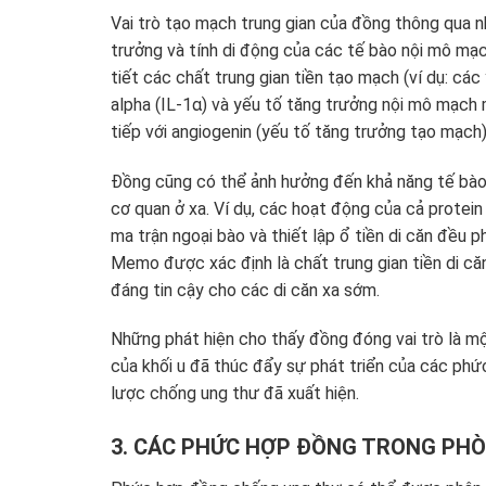
Vai trò tạo mạch trung gian của đồng thông qua 
trưởng và tính di động của các tế bào nội mô mạc
tiết các chất trung gian tiền tạo mạch (ví dụ: các
alpha (IL-1α) và yếu tố tăng trưởng nội mô mạch 
tiếp với angiogenin (yếu tố tăng trưởng tạo mạc
Đồng cũng có thể ảnh hưởng đến khả năng tế bào
cơ quan ở xa. Ví dụ, các hoạt động của cả protein
ma trận ngoại bào và thiết lập ổ tiền di căn đều 
Memo được xác định là chất trung gian tiền di căn
đáng tin cậy cho các di căn xa sớm.
Những phát hiện cho thấy đồng đóng vai trò là một
của khối u đã thúc đẩy sự phát triển của các phức
lược chống ung thư đã xuất hiện.
3. CÁC PHỨC HỢP ĐỒNG TRONG PH