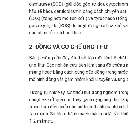
dismutase (SOD) (giải độc gốc tự do), cytochrom
hấp tế bào), ceruloplasmin bằng cách chuyển sắt 
(LOX) (tổng hợp mô liên kết ) và tyrosinase (tổng
gốc oxy tự do (ROS) do hoạt động oxi hóa khử và c
các phân tử sinh học khác.
2. ĐỒNG VÀ CƠ CHẾ UNG THƯ
Bằng chứng gần đây đã thiết lập mối liên hệ chặt 
ung thư. Các nghiên cứu tiền lâm sàng đã chứng 
miệng hoặc bằng cách cung cấp đồng trong nước 
mô hình động vật gặm nhấm khối u tuyến vú, ung t
Tương tự như vậy, sự thiếu hụt đồng nghiêm trọn
chuột và kết quả cho thấy gánh nặng ung thư tăn
trung tâm điều biến cho sự hình thành mạch bình 
tạo mạch. Sự hình thành mạch máu mới là cần thiế
1-2 milimet.