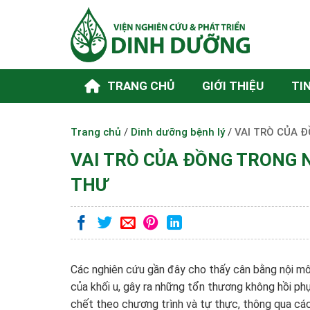
Skip
to
content
TRANG CHỦ
GIỚI THIỆU
TI
Trang chủ
/
Dinh dưỡng bệnh lý
/
VAI TRÒ CỦA 
VAI TRÒ CỦA ĐỒNG TRONG N
THƯ
Các nghiên cứu gần đây cho thấy cân bằng nội mô
của khối u, gây ra những tổn thương không hồi ph
chết theo chương trình và tự thực, thông qua các