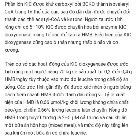
Phần lớn KIC được khử carboxyl bởi BCKD thành isovaleryl-
CoA trong ty thể của gan, sau đó dần dần được chuyển đổi
thành các thể acetyl-CoA và ketone. Người ta ước tính
rằng chỉ có 5–10% KIC được chuyển hóa bởi enzyme KIC
dioxygenase màng tế bào để tạo ra HMB. Biểu hiện của KIC
dioxygenase cũng cao ở thận nhưng thấp ở não và cơ
xương.
Trên cơ sở các hoạt động của KIC dioxygenase được ước
tính rằng một người nặng 70 kg sẽ sản xuất từ ​​0,2 đến 0,4 g
HMB/ngày tùy thuộc vào mức độ leucine trong chế độ ăn
uống. Các ước tính gần đây đã được xác nhận ở người bằng
cách tiêm nhanh HMB được đánh dấu đồng vị. Tỷ lệ xuất
hiện của HMB là 0,66 μmol/kg khối lượng không chứa chất
béo/giờ, chiếm 0,66% lượng leucine luân chuyển. Nồng độ
HMB trong huyết tương là 2–5 μM cả trước và sau khi ăn
một bữa ăn hỗn hợp (mixed meal), và mức độ này tăng lên
sau khi ăn một bữa ăn có chứa leucine.