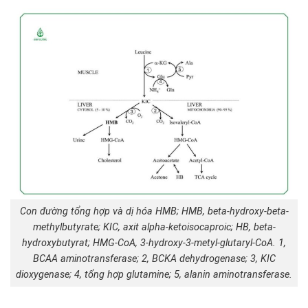
Con đường tổng hợp và dị hóa HMB; HMB, beta-hydroxy-beta-
methylbutyrate; KIC, axit alpha-ketoisocaproic; HB, beta-
hydroxybutyrat; HMG-CoA, 3-hydroxy-3-metyl-glutaryl-CoA. 1,
BCAA aminotransferase; 2, BCKA dehydrogenase; 3, KIC
dioxygenase; 4, tổng hợp glutamine; 5, alanin aminotransferase.