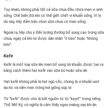
Tuy nhiên, không phải tất cả sữa chua đều chứa men vi sinh
sống. Chế biến đôi khi có thể giết chết vi khuẩn sống. Vì lý
do này, hãy đảm bảo chọn sữa chua có men sống.
Ngoài ra, hãy chú ý đến lượng đường bổ sung cao trong sữa
chua, ngay cả khi nó được dán nhãn “ít béo” hoặc “không
béo”.
Kefir
Kefir là một loại sữa lên men bổ sung lợi khuẩn, được tạo ra
bằng cách thêm hạt kefir vào sữa bò hoặc sữa dê.
Hạt kefir không phải là hạt ngũ cốc, chúng là vi khuẩn axit
lactic và nấm men trông hơi giống súp lơ.
Từ “kefir” được cho là bắt nguồn từ từ “keyif” trong tiếng
Thổ Nhĩ Kỳ, có nghĩa là cảm thấy ngon miệng sau khi ăn.