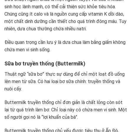
sinh học lành mạnh, có thể cải thiện sức khỏe tiêu hóa.
Chúng cũng ít calo và là nguồn cung cấp vitamin K dồi dào,
một chất dinh dưỡng cần thiết cho quá trình đông máu. Tuy
nhiên, dưa chua thường chứa nhiều natri.
Điều quan trọng cần lưu ý là dưa chua làm bằng giấm không
chứa men vi sinh sống.
Sữa bơ truyền thống (Buttermilk)
Thuật ngữ “sữa bơ” thực sự dùng để chỉ một loạt đồ uống
lên men từ sữa. Có hai loại bơ sữa chính: truyền thống và
nuôi cấy.
Buttermilk truyền thống chỉ đơn giản là chất lỏng còn sót
lại từ quá trình làm bơ. Chỉ loại này có chứa men vi sinh. Một
số người gọi nó là “lợi khuẩn của bà”.
Buttermilk truyền thống chủ yếu được tiêu thụ ở Ấn Độ,