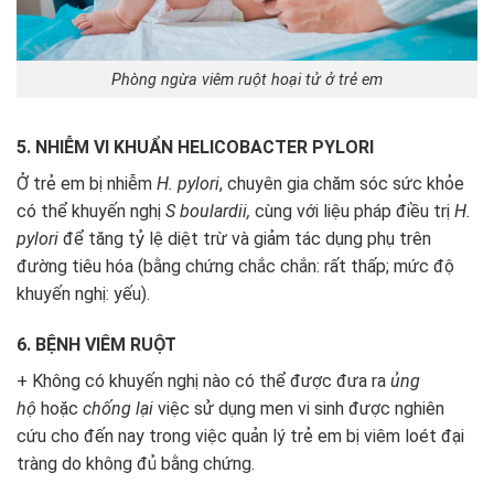
Phòng ngừa viêm ruột hoại tử ở trẻ em
5. NHIỄM VI KHUẨN HELICOBACTER PYLORI
Ở trẻ em bị nhiễm
H. pylori
, chuyên gia chăm sóc sức khỏe
có thể khuyến nghị
S boulardii,
cùng với liệu pháp điều trị
H.
pylori
để tăng tỷ lệ diệt trừ và giảm tác dụng phụ trên
đường tiêu hóa (bằng chứng chắc chắn: rất thấp; mức độ
khuyến nghị: yếu).
6. BỆNH VIÊM RUỘT
+ Không có khuyến nghị nào có thể được đưa ra
ủng
hộ
hoặc
chống lại
việc sử dụng men vi sinh được nghiên
cứu cho đến nay trong việc quản lý trẻ em bị viêm loét đại
tràng do không đủ bằng chứng.