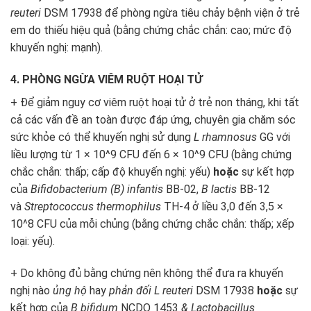
reuteri
DSM 17938 để phòng ngừa tiêu chảy bệnh viện ở trẻ
em do thiếu hiệu quả (bằng chứng chắc chắn: cao; mức độ
khuyến nghị: mạnh).
4. PHÒNG NGỪA VIÊM RUỘT HOẠI TỬ
+ Để giảm nguy cơ viêm ruột hoại tử ở trẻ non tháng, khi tất
cả các vấn đề an toàn được đáp ứng, chuyên gia chăm sóc
sức khỏe có thể khuyến nghị sử dụng
L rhamnosus
GG với
liều lượng từ 1 × 10^
9
CFU đến 6 × 10^
9
CFU (bằng chứng
chắc chắn: thấp; cấp độ khuyến nghị: yếu)
hoặc
sự kết hợp
của
Bifidobacterium (B) infantis
BB-02,
B lactis
BB-12
và
Streptococcus thermophilus
TH-4 ở liều 3,0 đến 3,5 ×
10^
8
CFU của mỗi chủng (bằng chứng chắc chắn: thấp; xếp
loại: yếu).
+ Do không đủ bằng chứng nên không thể đưa ra khuyến
nghị nào
ủng hộ
hay
phản đối L reuteri
DSM 17938
hoặc
sự
kết hợp của
B bifidum
NCDO 1453
& Lactobacillus