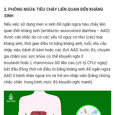
2. PHÒNG NGỪA TIÊU CHẢY LIÊN QUAN ĐẾN KHÁNG
SINH
Nếu việc sử dụng men vi sinh để ngăn ngừa tiêu chảy liên
quan đến kháng sinh (antibiotic-associated diarrhea – AAD)
được cân nhắc do có các yếu tố nguy cơ như (các) loại
kháng sinh, thời gian điều trị bằng kháng sinh, tuổi, nhu cầu
nhập viện, bệnh đi kèm hoặc các đợt AAD trước đó, chuyên
gia chăm sóc sức khỏe có thể khuyến nghị
S
boulardii
hoặc
L rhamnosus
GG liều cao (≥5 tỷ CFU/ ngày)
bắt đầu đồng thời với điều trị bằng kháng sinh để ngăn ngừa
AAD ở bệnh nhân ngoại trú và trẻ em nhập viện (bằng chứng
chắc chắn: trung bình; mức độ khuyến nghị: mạnh).