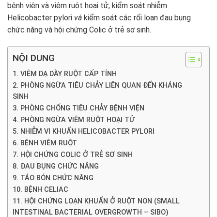
bệnh viện và viêm ruột hoại tử, kiểm soát nhiễm
Helicobacter pylori
và
kiểm soát các rối loạn đau bụng
chức năng và hội chứng Colic ở trẻ sơ sinh.
NỘI DUNG
1. VIÊM DẠ DÀY RUỘT CẤP TÍNH
2. PHÒNG NGỪA TIÊU CHẢY LIÊN QUAN ĐẾN KHÁNG
SINH
3. PHÒNG CHỐNG TIÊU CHẢY BỆNH VIỆN
4. PHÒNG NGỪA VIÊM RUỘT HOẠI TỬ
5. NHIỄM VI KHUẨN HELICOBACTER PYLORI
6. BỆNH VIÊM RUỘT
7. HỘI CHỨNG COLIC Ở TRẺ SƠ SINH
8. ĐAU BỤNG CHỨC NĂNG
9. TÁO BÓN CHỨC NĂNG
10. BỆNH CELIAC
11. HỘI CHỨNG LOẠN KHUẨN Ở RUỘT NON (SMALL
INTESTINAL BACTERIAL OVERGROWTH – SIBO)