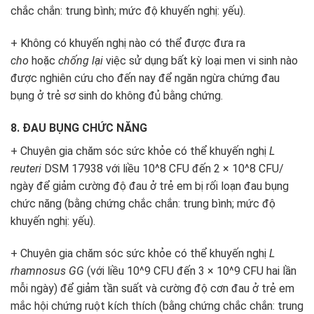
chắc chắn: trung bình; mức độ khuyến nghị: yếu).
+ Không có khuyến nghị nào có thể được đưa ra
cho
hoặc
chống lại
việc sử dụng bất kỳ loại men vi sinh nào
được nghiên cứu cho đến nay để ngăn ngừa chứng đau
bụng ở trẻ sơ sinh do không đủ bằng chứng.
8. ĐAU BỤNG CHỨC NĂNG
+ Chuyên gia chăm sóc sức khỏe có thể khuyến nghị
L
reuteri
DSM 17938 với liều 10^
8
CFU đến 2 × 10^
8
CFU/
ngày để giảm cường độ đau ở trẻ em bị rối loạn đau bụng
chức năng (bằng chứng chắc chắn: trung bình; mức độ
khuyến nghị: yếu).
+ Chuyên gia chăm sóc sức khỏe có thể khuyến nghị
L
rhamnosus GG
(với liều 10^
9
CFU đến 3 × 10^
9
CFU hai lần
mỗi ngày) để giảm tần suất và cường độ cơn đau ở trẻ em
mắc hội chứng ruột kích thích (bằng chứng chắc chắn: trung