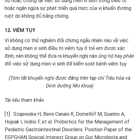
hộ
hoặc
chống lại
việc sử dụng men vi sinh trong điều trị
hoặc ngăn ngừa sự phát triển quá mức của vi khuẩn đường
ruột do không đủ bằng chứng.
12. VIÊM TỤY
Vì không có thử nghiệm đối chứng ngẫu nhiên nào về việc
sử dụng men vi sinh điều trị viêm tụy ở trẻ em được xác
định, nên không thể đưa ra khuyến nghị nào
ủng hộ
hay
phản
đối
việc sử dụng men vi sinh để kiểm soát bệnh viêm tụy.
(Tóm tắt khuyến nghị được đăng trên tạp chí Tiêu hóa và
Dinh dưỡng Nhi khoa)
Tài liệu tham khảo
[1]. Szajewska H, Berni Canani R, Domellöf M, Guarino A,
Hojsak I, Indrio F, et al. Probiotics for the Management of
Pediatric Gastrointestinal Disorders: Position Paper of the
ESPGHAN Special Interest Group on Gut Microbiota and