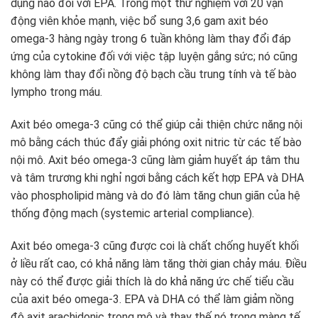
dụng nào đối với EPA. Trong một thử nghiệm với 20 vận
động viên khỏe mạnh, việc bổ sung 3,6 gam axit béo
omega-3 hàng ngày trong 6 tuần không làm thay đổi đáp
ứng của cytokine đối với việc tập luyện gắng sức; nó cũng
không làm thay đổi nồng độ bạch cầu trung tính và tế bào
lympho trong máu.
Axit béo omega-3 cũng có thể giúp cải thiện chức năng nội
mô bằng cách thúc đẩy giải phóng oxit nitric từ các tế bào
nội mô. Axit béo omega-3 cũng làm giảm huyết áp tâm thu
và tâm trương khi nghỉ ngơi bằng cách kết hợp EPA và DHA
vào phospholipid màng và do đó làm tăng chun giãn của hệ
thống động mạch (systemic arterial compliance).
Axit béo omega-3 cũng được coi là chất chống huyết khối
ở liều rất cao, có khả năng làm tăng thời gian chảy máu. Điều
này có thể được giải thích là do khả năng ức chế tiểu cầu
của axit béo omega-3. EPA và DHA có thể làm giảm nồng
độ axit arachidonic trong mô và thay thế nó trong màng tế