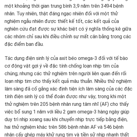
một khoảng thời gian trung bình 3,9 năm trên 3494 bệnh
nhân. Tuy nhiên, thật đáng ngạc nhiên đối với một thử
nghiệm ngẫu nhiên được thiết kế tốt, các kết quả của
nghiên cứu đạt được sự khác biệt có ý nghĩa thống kê giữa
các nhóm chỉ sau khi điều chỉnh sự mất cân bằng trong các
đặc điểm ban đầu.
Tác dụng điện sinh lý của axit béo omega-3 đối với tế bào
cơ động vật gợi ý về đặc tính chống loạn nhịp tim của
chúng; nhưng các thử nghiệm trên người liên quan đến rối
loạn nhịp tim cho thấy kết quả mâu thuẫn. Nhiều thử nghiệm
lâm sàng đã cố gắng xác định tiện ích lâm sàng của các đặc
tính điện sinh lý có thể đoán được như vậy; trong khi một
thử nghiệm trên 205 bệnh nhân rung tâm nhĩ (AF) cho thấy
việc bổ sung 1 năm với liều 2 gam omega-3 hàng ngày giúp
duy trì nhịp xoang sau khi chuyển nhịp trực tiếp bằng điện,
hai thử nghiệm khác trên 586 bệnh nhân AF và 546 bệnh
nhân cấy ghép máy khử rung tim và tiền sử nhịp nhanh thất