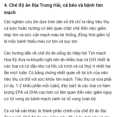
4. Chế độ ăn Địa Trung Hải, cá béo và bệnh tim
mạch
Các nghiên cứu lớn dựa trên dân số đã chỉ ra rằng tiêu thụ
cá luộc hoặc nướng có liên quan chặt chẽ đến việc giảm
nhịp tim và sức cản mạch máu hệ thống, đồng thời giảm tỷ
lệ mắc bệnh thiếu máu cơ tim và suy tim.
Các hướng dẫn về chế độ ăn uống do Hiệp hội Tim mạch
Hoa Kỳ đưa ra khuyến nghị nên ăn nhiều loại cá (tốt nhất là
các loại cá có dầu như cá hồi, cá trích và cá thu) ít nhất hai
lần một tuần. Có bằng chứng nhất quán về lợi ích của việc
tiêu thụ cá đối với sức khỏe tim mạch. Tiêu thụ cá vừa phải
(ví dụ: 1-2 khẩu phần mỗi tuần), đặc biệt là các loài có hàm
lượng EPA và DHA cao hơn có liên quan đến việc giảm nguy
cơ tử vong do bệnh mạch vành và tử vong toàn bộ.
Cá và hải sản khác là thành phần chính của chế độ ăn Địa