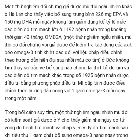
Một thử nghiệm đối chứng giả dược mù đôi ngẫu nhiên khác
ở Hà Lan cho thấy việc bổ sung trung bình 226 mg EPA và
150 mg DHA mỗi ngày không làm giảm đáng kể tỷ lệ mắc
các biến cố tim mạch lớn ở 1192 bệnh nhân trong khoảng
thời gian 40 tháng. OMEGA, (một thử nghiệm ngẫu nhiên, mù
đôi có đối chứng với giả dược để kiểm tra tác dụng của axit
béo omega-3 tinh khiết cao đối với liệu pháp điều chỉnh
theo hướng dẫn hiện đại sau nhồi máu cơ tim) ở Đức không
tìm thấy sự bảo vệ bổ sung nào chống lại đột tử do tim và
các biến cố tim mạch khác trong số 1925 bệnh nhân được
điều trị bằng phương pháp điều trị MI cấp tính được điều
chỉnh theo hướng dẫn cộng với 1 gam omega-3 mỗi ngày
trong một năm.
Trong bối cảnh suy tim, một thử nghiệm ngẫu nhiên mù đôi
có kiểm soát giả dược ở Ý cho thấy giảm nhẹ nguy cơ tử
vong do bệnh tim mạch và nhập viện vì lý do tim mạch sau
khi tiêu thụ 1 gam chất bổ sung omega-3 hàng ngày trong