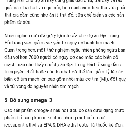
Trung Hải. Chế độ ăn này cũng giàu dầu ô liu, trái cây và rau
quả, các loại hạt và ngũ cốc; bên cạnh việc tiêu thụ vừa phải
thịt gia cầm cũng như ăn ít thịt đỏ, sữa chế biến và các sản
phẩm từ sữa.
Nhiều nghiên cứu đã gợi ý lợi ích của chế độ ăn Địa Trung
Hải trong việc giảm các yếu tố nguy cơ bệnh tim mạch.
Quan trọng hơn, một thử nghiệm ngẫu nhiên phòng ngừa ban
đầu với hơn 7000 người có nguy cơ cao mắc các biến cố
mạch máu cho thấy chế độ ăn Địa Trung Hải bổ sung dầu ô
liu nguyên chất hoặc các loại hạt có thể làm giảm tỷ lệ các
biến cố tim mạch lớn bao gồm nhồi máu cơ tim (MI), đột quỵ
và tử vong do nguyên nhân tim mạch.
5. Bổ sung omega-3
Các sản phẩm omega-3 hầu hết đều có sẵn dưới dạng thực
phẩm bổ sung không kê đơn, nhưng một số ít như
icosapent ethyl và EPA & DHA ethyl ester là thuốc kê đơn.