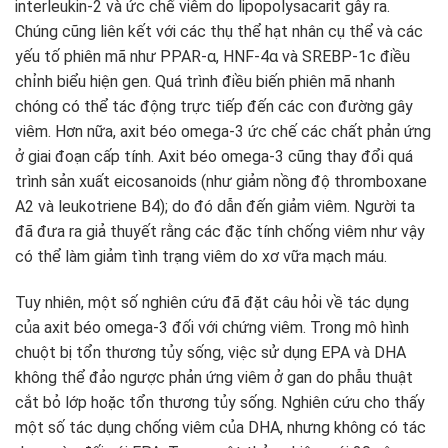
interleukin-2 và ức chế viêm do lipopolysacarit gây ra.
Chúng cũng liên kết với các thụ thể hạt nhân cụ thể và các
yếu tố phiên mã như PPAR-α, HNF-4α và SREBP-1c điều
chỉnh biểu hiện gen. Quá trình điều biến phiên mã nhanh
chóng có thể tác động trực tiếp đến các con đường gây
viêm. Hơn nữa, axit béo omega-3 ức chế các chất phản ứng
ở giai đoạn cấp tính. Axit béo omega-3 cũng thay đổi quá
trình sản xuất eicosanoids (như giảm nồng độ thromboxane
A2 và leukotriene B4); do đó dẫn đến giảm viêm. Người ta
đã đưa ra giả thuyết rằng các đặc tính chống viêm như vậy
có thể làm giảm tình trạng viêm do xơ vữa mạch máu.
Tuy nhiên, một số nghiên cứu đã đặt câu hỏi về tác dụng
của axit béo omega-3 đối với chứng viêm. Trong mô hình
chuột bị tổn thương tủy sống, việc sử dụng EPA và DHA
không thể đảo ngược phản ứng viêm ở gan do phẫu thuật
cắt bỏ lớp hoặc tổn thương tủy sống. Nghiên cứu cho thấy
một số tác dụng chống viêm của DHA, nhưng không có tác