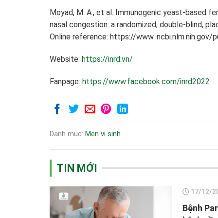
Moyad, M. A., et al. Immunogenic yeast-based fer
nasal congestion: a randomized, double-blind, pla
Online reference: https://www. ncbi.nlm.nih.go
Website:
https://inrd.vn/
Fanpage:
https://www.facebook.com/inrd2022
Danh mục:
Men vi sinh
TIN MỚI
17/12/2
Bệnh Par