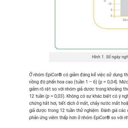
Hình 1. Số ngày ng
Ở nhóm EpiCor® có giảm đáng kể việc sử dụng thuố
nồng độ phấn hoa cao (tuần 1 – 6) (p = 0,04). M
giảm rõ rệt so với nhóm giả dược trong khoảng thờ
12 tuần (p = 0,03). Không có sự khác biệt có ý ng
chứng hắt hơi, tiết dịch ở mắt, chảy nước mắt h
giả dược trong 12 tuần thử nghiệm. Đánh giá các 
phản ứng viêm thấp hơn ở nhóm EpiCor® so với n