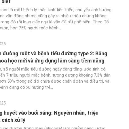
 biết
son là một bệnh lý thần kinh tiến triển, chủ yếu ảnh hưởng
ng vận động nhưng cũng gây ra nhiều triệu chứng không
rong đó rối loạn giấc ngủ là vấn đề rất phổ biến. Theo Tổ
nson, hơn 75% người mắc bệnh...
025
nh đường ruột và bệnh tiểu đường type 2: Bằng
oa học mới và ứng dụng lâm sàng tiềm năng
, số người mắc tiểu đường ngày càng tăng, ước tính có
ến 7 triệu người mắc bệnh, tương đương khoảng 7,3% dân
hơn 50% trong số đó chưa được chẩn đoán và điều trị, và
bệnh đang có xu hướng trẻ...
025
 huyết vào buổi sáng: Nguyên nhân, triệu
 cách xử lý
dụng đường trong máu (glucose) làm nguồn năng lượng