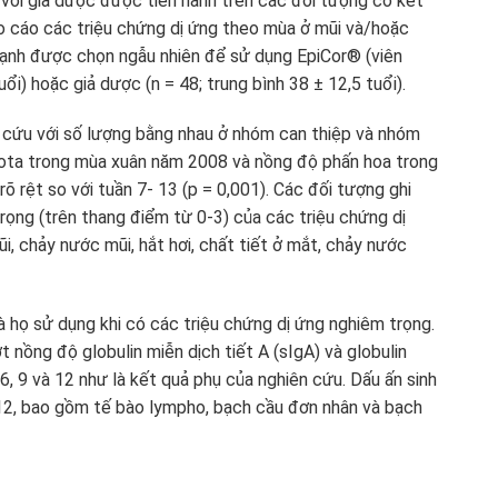
với giả dược được tiến hành trên các đối tượng có kết
áo cáo các triệu chứng dị ứng theo mùa ở mũi và/hoặc
mạnh được chọn ngẫu nhiên để sử dụng EpiCor® (viên
ổi) hoặc giả dược (n = 48; trung bình 38 ± 12,5 tuổi).
 cứu với số lượng bằng nhau ở nhóm can thiệp và nhóm
ota trong mùa xuân năm 2008 và nồng độ phấn hoa trong
õ rệt so với tuần 7- 13 (p = 0,001). Các đối tượng ghi
ọng (trên thang điểm từ 0-3) của các triệu chứng dị
i, chảy nước mũi, hắt hơi, chất tiết ở mắt, chảy nước
 họ sử dụng khi có các triệu chứng dị ứng nghiêm trọng.
nồng độ globulin miễn dịch tiết A (sIgA) và globulin
6, 9 và 12 như là kết quả phụ của nghiên cứu. Dấu ấn sinh
 12, bao gồm tế bào lympho, bạch cầu đơn nhân và bạch