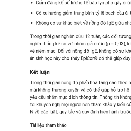
Giảm đáng kể số lượng tế bào lympho gây dị ứn
Có xu hướng giảm trung bình tỷ lệ bạch cầu ái 
Không có sự khác biệt về nồng độ IgE giữa nh
Trong thời gian nghiên cứu 12 tuần, các đối tượn
nghĩa thống kê so với nhóm giả dược (p = 0,03), k
vệ niêm mạc. Đối với nồng độ IgE, không có sự k
ấn sinh học này cho thấy EpiCor® có thể giúp duy
Kết luận
Trong thời gian nồng độ phấn hoa tăng cao theo m
mũi không thường xuyên và có thể giúp hỗ trợ hệ 
yêu cầu nhằm mục đích thông tin. Thông tin không 
tôi khuyên nghị mọi người nên tham khảo ý kiến c
lý về các luật, quy tắc và quy định hiện hành trước
Tài liệu tham khảo