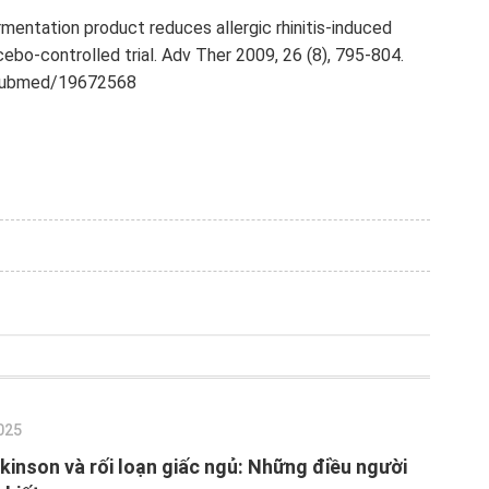
mentation product reduces allergic rhinitis-induced
cebo-controlled trial. Adv Ther 2009, 26 (8), 795-804.
v/pubmed/19672568
025
kinson và rối loạn giấc ngủ: Những điều người