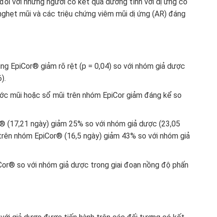
ối với những người có kết quả dương tính với dị ứng cỏ
nghẹt mũi và các triệu chứng viêm mũi dị ứng (AR) đáng
g EpiCor® giảm rõ rệt (p = 0,04) so với nhóm giả dược
6).
ớc mũi hoặc sổ mũi trên nhóm EpiCor giảm đáng kể so
r® (17,21 ngày) giảm 25% so với nhóm giả dược (23,05
i trên nhóm EpiCor® (16,5 ngày) giảm 43% so với nhóm giả
Cor® so với nhóm giả dược trong giai đoạn nồng độ phấn