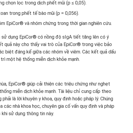
g chọn lọc trong dịch phết mũi (p ≤ 0,05).
toan trong phết tế bào mũi (p = 0,056).
óm EpiCor® và nhóm chứng trong thời gian nghiên cứu.
g sử dụng EpiCor® có nồng độ sIgA tiết tăng lên có ý
ết quả này cho thấy vai trò của EpiCor® trong việc bảo
hác biệt đáng kể giữa các nhóm về viêm. Các kết quả dấu
 trì một hệ thống miễn dịch khỏe mạnh.
ùa, EpiCor® giúp cải thiện các triệu chứng như nghẹt
thống miễn dịch khỏe mạnh. Tài liệu chỉ cung cấp theo
phải là lời khuyên y khoa, quy định hoặc pháp lý. Chúng
ủa các nhà khoa học, chuyên gia cố vấn quy định và pháp
 khi sử dụng thông tin này.