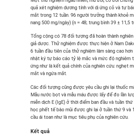
Một thử nghiệm ngẫu nhiên, mù đôi, có đối chứng 
quả xét nghiệm dương tính với dị ứng cỏ và tự b
mắt trong 12 tuần. 96 người trưởng thành khoẻ 
nang 500 mg/ngày) (n = 48; trung bình 39 ± 11,5 tu
Tổng cộng có 78 đối tượng đã hoàn thành nghiên
giả dược. Thử nghiệm được thực hiện ở Nam Dak
6 tuần đầu tiên của thử nghiệm lâm sàng cao hơn r
nhật ký tự báo cáo tỷ lệ mắc và mức độ nghiêm tr
ứng như là kết quả chính của nghiên cứu: nghẹt mũ
mắt và ngứa mắt.
Các đối tượng cũng được yêu cầu ghi lại thuốc mà
Mẫu nước bọt và mẫu máu được lấy để đo lần lượt 
miễn dịch E (IgE) ở thời điểm ban đầu và tuần thứ 
học phết tế bào mũi được ghi lại ở tuần thứ 9 và
cầu ái toan như là mục tiêu phụ của nghiên cứu.
Kết quả