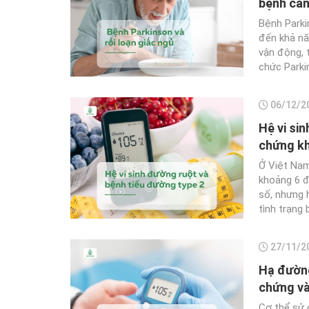
bệnh cần
Bệnh Parkin
đến khả nă
vận động, t
chức Parki
06/12/2
Hệ vi si
chứng kh
Ở Việt Nam
khoảng 6 đ
số, nhưng 
tình trạng 
27/11/2
Hạ đường
chứng và
Cơ thể sử 