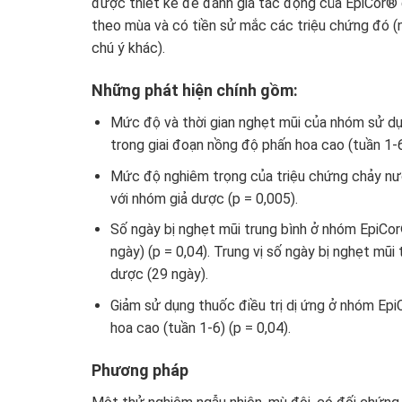
được thiết kế để đánh giá tác động của EpiCor® đ
theo mùa và có tiền sử mắc các triệu chứng đó (
chú ý khác).
Những phát hiện chính gồm:
Mức độ và thời gian nghẹt mũi của nhóm sử dụn
trong giai đoạn nồng độ phấn hoa cao (tuần 1-
Mức độ nghiêm trọng của triệu chứng chảy nư
với nhóm giả dược (p = 0,005).
Số ngày bị nghẹt mũi trung bình ở nhóm EpiCo
ngày) (p = 0,04). Trung vị số ngày bị nghẹt mũ
dược (29 ngày).
Giảm sử dụng thuốc điều trị dị ứng ở nhóm Epi
hoa cao (tuần 1-6) (p = 0,04).
Phương pháp