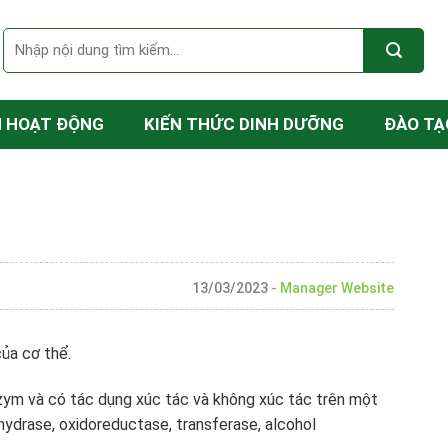
N HOẠT ĐỘNG
KIẾN THỨC DINH DƯỠNG
ĐÀO TẠ
13/03/2023
-
Manager Website
ủa cơ thể.
ym và có tác dụng xúc tác và không xúc tác trên một
ydrase, oxidoreductase, transferase, alcohol