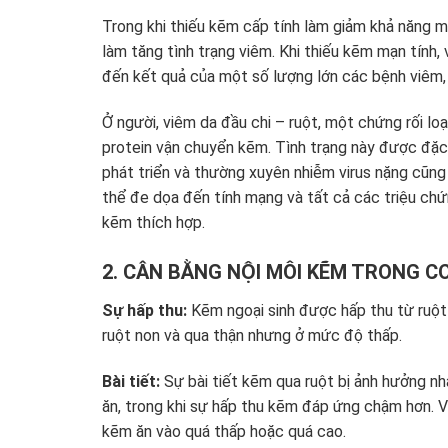
Trong khi thiếu kẽm cấp tính làm giảm khả năng mi
làm tăng tình trạng viêm. Khi thiếu kẽm mạn tính,
đến kết quả của một số lượng lớn các bệnh viêm
Ở người, viêm da đầu chi – ruột, một chứng rối lo
protein vận chuyển kẽm. Tình trạng này được đặc
phát triển và thường xuyên nhiễm virus nặng cũng
thể đe dọa đến tính mạng và tất cả các triệu chứ
kẽm thích hợp.
2. CÂN BẰNG NỘI MÔI KẼM TRONG C
Sự hấp thu:
Kẽm ngoại sinh được hấp thu từ ruột 
ruột non và qua thận nhưng ở mức độ thấp.
Bài tiết:
Sự bài tiết kẽm qua ruột bị ảnh hưởng n
ăn, trong khi sự hấp thu kẽm đáp ứng chậm hơn. Vi
kẽm ăn vào quá thấp hoặc quá cao.