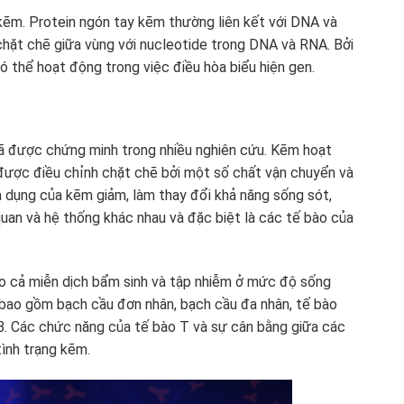
ẽm. Protein ngón tay kẽm thường liên kết với DNA và
hặt chẽ giữa vùng với nucleotide trong DNA và RNA. Bởi
có thể hoạt động trong việc điều hòa biểu hiện gen.
 đã được chứng minh trong nhiều nghiên cứu. Kẽm hoạt
được điều chỉnh chặt chẽ bởi một số chất vận chuyển và
khả dụng của kẽm giảm, làm thay đổi khả năng sống sót,
quan và hệ thống khác nhau và đặc biệt là các tế bào của
o cả miễn dịch bẩm sinh và tập nhiễm ở mức độ sống
 bao gồm bạch cầu đơn nhân, bạch cầu đa nhân, tế bào
 B. Các chức năng của tế bào T và sự cân bằng giữa các
tình trạng kẽm.