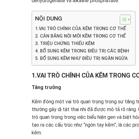
dehydrogenase và alkaline phosphatase.
NỘI DUNG
1.VAI TRÒ CHÍNH CỦA KẼM TRONG CƠ THỂ
2. CÂN BẰNG NỘI MÔI KẼM TRONG CƠ THỂ
3. TRIỆU CHỨNG THIẾU KẼM
4. BỔ SUNG KẼM TRONG ĐIỀU TRỊ CÁC BỆNH
5. BỔ SUNG KẼM NHƯ ĐIỀU TRỊ NGĂN NGỪA
1.VAI TRÒ CHÍNH CỦA KẼM TRONG C
Tăng trưởng
Kẽm đóng một vai trò quan trọng trong sự tăng t
thường gây dị tật thai nhi đã được mô tả rõ ràng.
trò quan trọng trong việc biểu hiện gen và biệt hó
tạo ra các cấu trúc như “ngón tay kẽm”, là các pro
kẽm.