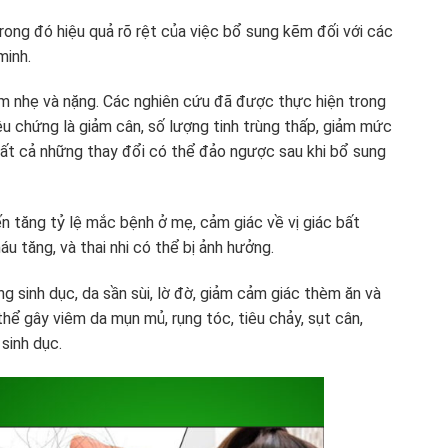
ong đó hiệu quả rõ rệt của việc bổ sung kẽm đối với các
minh.
ẽm nhẹ và nặng. Các nghiên cứu đã được thực hiện trong
ệu chứng là giảm cân, số lượng tinh trùng thấp, giảm mức
ất cả những thay đổi có thể đảo ngược sau khi bổ sung
n tăng tỷ lệ mắc bệnh ở mẹ, cảm giác về vị giác bất
u tăng, và thai nhi có thể bị ảnh hưởng.
g sinh dục, da sần sùi, lờ đờ, giảm cảm giác thèm ăn và
hể gây viêm da mụn mủ, rụng tóc, tiêu chảy, sụt cân,
 sinh dục.