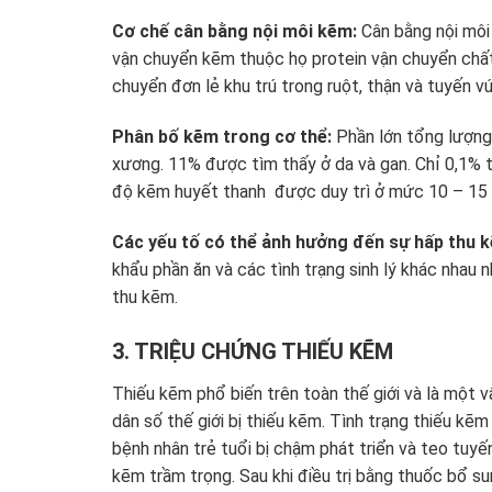
Cơ chế cân bằng nội môi kẽm:
Cân bằng nội môi
vận chuyển kẽm thuộc họ protein vận chuyển chất
chuyển đơn lẻ khu trú trong ruột, thận và tuyến vú
Phân bố kẽm trong cơ thể:
Phần lớn tổng lượng
xương. 11% được tìm thấy ở da và gan. Chỉ 0,1%
độ kẽm huyết thanh được duy trì ở mức 10 – 15
Các yếu tố có thể ảnh hưởng đến sự hấp thu 
khẩu phần ăn và các tình trạng sinh lý khác nhau 
thu kẽm.
3. TRIỆU CHỨNG THIẾU KẼM
Thiếu kẽm phổ biến trên toàn thế giới và là một 
dân số thế giới bị thiếu kẽm. Tình trạng thiếu k
bệnh nhân trẻ tuổi bị chậm phát triển và teo tuyế
kẽm trầm trọng. Sau khi điều trị bằng thuốc bổ s