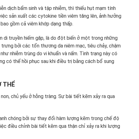
ễn dịch bẩm sinh và tập nhiễm, thì thiếu hụt mạm tính
 việc sản xuất các cytokine tiền viêm tăng lên, ảnh hưởng
, bao gồm cả viêm khớp dạng thấp.
ạn di truyền hiếm gặp, là do đột biến ở một trong những
 trưng bởi các tổn thương da niêm mạc, tiêu chảy, chậm
 như nhiễm trùng do vi khuẩn và nấm. Tình trạng này có
ng có thể hồi phục sau khi điều trị bằng cách bổ sung
Ơ THỂ
non, chủ yếu ở hỗng tràng. Sự bài tiết kẽm xảy ra qua
hanh chóng bởi sự thay đổi hàm lượng kẽm trong chế độ
ệc điều chỉnh bài tiết kẽm qua thận chỉ xảy ra khi lượng