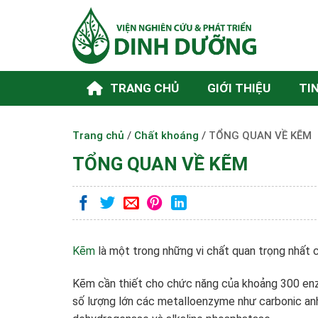
Skip
to
content
TRANG CHỦ
GIỚI THIỆU
TI
Trang chủ
/
Chất khoáng
/
TỔNG QUAN VỀ KẼM
TỔNG QUAN VỀ KẼM
Kẽm
là một trong những vi chất quan trọng nhất c
Kẽm cần thiết cho chức năng của khoảng 300 enz
số lượng lớn các metalloenzyme như carbonic anh