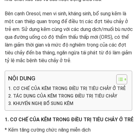
Bên cạnh Oresol, men vi sinh, kháng sinh, bổ sung kẽm là
một can thiệp quan trọng để điều trị các đợt tiêu chảy ở
trẻ em. Sử dụng kẽm cùng với các dung dịch/muối bù nước
qua đường uống có độ thẩm thấu thấp mới (ORS), có thể
làm giảm thời gian và mức độ nghiêm trọng của các đợt
tiêu chảy đến ba tháng, ngăn ngừa tái phát từ đó làm giảm
tỷ lệ mắc bệnh tiêu chảy ở trẻ.
NỘI DUNG
1. CƠ CHẾ CỦA KẼM TRONG ĐIỀU TRỊ TIÊU CHẢY Ở TRẺ
2. TÁC DỤNG CỦA KẼM TRONG ĐIỀU TRỊ TIÊU CHẢY
3. KHUYẾN NGHỊ BỔ SUNG KẼM
1. CƠ CHẾ CỦA KẼM TRONG ĐIỀU TRỊ TIÊU CHẢY Ở TRẺ
* Kẽm tăng cường chức năng miễn dịch