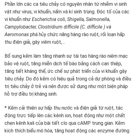
Phần lớn các ca tiêu chảy có nguyên nhân từ nhiễm vi sinh
vật như virus, vi khuẩn, nấm và kí sinh trùng. Độc tố của các
vi khuẩn như
Escherichia coli
,
Shigella, Salmonella,
Campylobacter, Clostridium difficile (C. difficile ) và
Aeromonas
phá hủy chức năng hàng rào ruột, rối loạn hấp
thu điện giải, gây viêm ruột,…
Bổ sung kẽm làm tăng nhanh sự tái tạo hàng rào niêm mạc
bảo vệ ruột, tăng miễn dịch tế bào bằng cách can thiệp,
tăng tiết kháng thể, ức chế sự phát triển của vi khuẩn gây
tiêu chảy. Do đó kẽm có hiệu quả trong cả dự phòng và điều
trị tiêu chảy ở trẻ và nên được sử dụng như một biện pháp
hỗ trợ điều trị kháng sinh.
* Kẽm cải thiện sự hấp thu nước và điện giải từ ruột, tác
động trực tiếp lên các kênh ion, hoạt động như một chất
chẹn kênh kali của bài tiết clo qua cAMP trung gian. Kẽm
kích thích biểu mô hóa, tăng hoạt động các enzyme đường