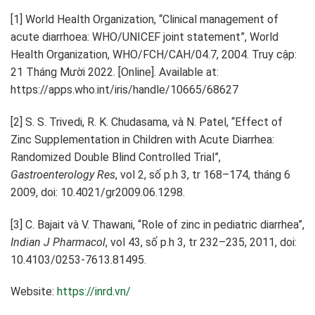
[1]
World Health Organization, “Clinical management of
acute diarrhoea: WHO/UNICEF joint statement”, World
Health Organization, WHO/FCH/CAH/04.7, 2004. Truy cập:
21 Tháng Mười 2022. [Online]. Available at:
https://apps.who.int/iris/handle/10665/68627
[2]
S. S. Trivedi, R. K. Chudasama, và N. Patel, “Effect of
Zinc Supplementation in Children with Acute Diarrhea:
Randomized Double Blind Controlled Trial”,
Gastroenterology Res
, vol 2, số p.h 3, tr 168–174, tháng 6
2009, doi: 10.4021/gr2009.06.1298.
[3]
C. Bajait và V. Thawani, “Role of zinc in pediatric diarrhea”,
Indian J Pharmacol
, vol 43, số p.h 3, tr 232–235, 2011, doi:
10.4103/0253-7613.81495.
Website:
https://inrd.vn/