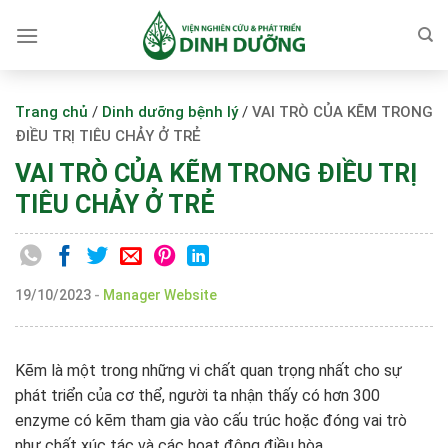
Skip
to
content
Trang chủ
/
Dinh dưỡng bệnh lý
/
VAI TRÒ CỦA KẼM TRONG
ĐIỀU TRỊ TIÊU CHẢY Ở TRẺ
VAI TRÒ CỦA KẼM TRONG ĐIỀU TRỊ
TIÊU CHẢY Ở TRẺ
19/10/2023
-
Manager Website
Kẽm là một trong những vi chất quan trọng nhất cho sự
phát triển của cơ thể, người ta nhận thấy có hơn 300
enzyme có kẽm tham gia vào cấu trúc hoặc đóng vai trò
như chất xúc tác và các hoạt động điều hòa.