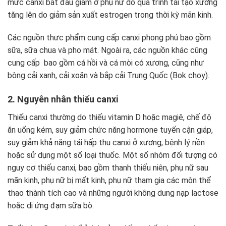
mức canxi bắt đầu giảm ở phụ nữ do quá trình tái tạo xương
tăng lên do giảm sản xuất estrogen trong thời kỳ mãn kinh.
Các nguồn thưc phẩm cung cấp canxi phong phú bao gồm
sữa, sữa chua và pho mát. Ngoài ra, các nguồn khác cũng
cung cấp bao gồm cá hồi và cá mòi có xương, cũng như
bông cải xanh, cải xoăn và bắp cải Trung Quốc (Bok choy).
2. Nguyên nhân thiếu canxi
Thiếu canxi thường do thiếu vitamin D hoặc magiê, chế độ
ăn uống kém, suy giảm chức năng hormone tuyến cận giáp,
suy giảm khả năng tái hấp thu canxi ở xương, bệnh lý nền
hoặc sử dụng một số loại thuốc. Một số nhóm đối tượng có
nguy cơ thiếu canxi, bao gồm thanh thiếu niên, phụ nữ sau
mãn kinh, phụ nữ bị mất kinh, phụ nữ tham gia các môn thể
thao thành tích cao và những người không dung nạp lactose
hoặc dị ứng đạm sữa bò.