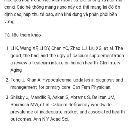
canxi. Các hệ thống mang nano này có thể mang lại độ ổn
định cao, hấp thu tế bào, sinh khả dụng và phân phối bền
vững.
Tài liệu tham khảo
Li K, Wang XF, Li DY, Chen YC, Zhao LJ, Liu XG, et al. The
good, the bad, and the ugly of calcium supplementation:
a review of calcium intake on human health. Clin Interv
Aging.
Fong J, Khan A. Hypocalcemia: updates in diagnosis and
management for primary care. Can Fam Physician.
Shlisky J, Mandlik R, Askari S, Abrams S, Belizan JM,
Bourassa MW, et al. Calcium deficiency worldwide:
prevalence of inadequate intakes and associated health
outcomes. Ann N Y Acad Sci.