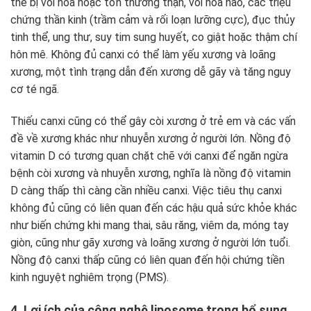
thể bị vôi hóa hoặc tổn thương thận, vôi hóa não, các triệu
chứng thần kinh (trầm cảm và rối loạn lưỡng cực), đục thủy
tinh thể, ung thư, suy tim sung huyết, co giật hoặc thậm chí
hôn mê. Không đủ canxi có thể làm yếu xương và loãng
xương, một tình trạng dẫn đến xương dễ gãy và tăng nguy
cơ té ngã.
Thiếu canxi cũng có thể gây còi xương ở trẻ em và các vấn
đề về xương khác như nhuyễn xương ở người lớn. Nồng độ
vitamin D có tương quan chặt chẽ với canxi để ngăn ngừa
bệnh còi xương và nhuyễn xương, nghĩa là nồng độ vitamin
D càng thấp thì càng cần nhiều canxi. Việc tiêu thụ canxi
không đủ cũng có liên quan đến các hậu quả sức khỏe khác
như biến chứng khi mang thai, sâu răng, viêm da, móng tay
giòn, cũng như gãy xương và loãng xương ở người lớn tuổi.
Nồng độ canxi thấp cũng có liên quan đến hội chứng tiền
kinh nguyệt nghiêm trọng (PMS).
4. Lợi ích của công nghệ liposome trong bổ sung