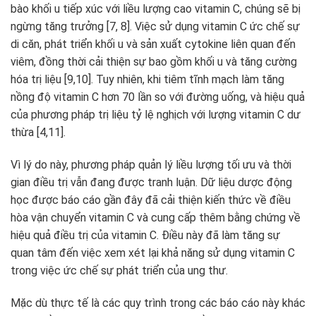
bào khối u tiếp xúc với liều lượng cao v
itamin C
, chúng sẽ bị
ngừng tăng trưởng [7, 8]. Việc sử dụng vitamin C ức chế sự
di căn, phát triển khối u và sản xuất cytokine liên quan đến
viêm, đồng thời cải thiện sự bao gồm khối u và tăng cường
hóa trị liệu [9,10]. Tuy nhiên, khi tiêm tĩnh mạch làm tăng
nồng độ vitamin C hơn 70 lần so với đường uống, và hiệu quả
của phương pháp trị liệu tỷ lệ nghịch với lượng vitamin C dư
thừa [4,11].
Vì lý do này, phương pháp quản lý liều lượng tối ưu và thời
gian điều trị vẫn đang được tranh luận. Dữ liệu dược động
học được báo cáo gần đây đã cải thiện kiến ​​thức về điều
hòa vận chuyển vitamin C và cung cấp thêm bằng chứng về
hiệu quả điều trị của v
itamin C
. Điều này đã làm tăng sự
quan tâm đến việc xem xét lại khả năng sử dụng vitamin C
trong việc ức chế sự phát triển của ung thư.
Mặc dù thực tế là các quy trình trong các báo cáo này khác