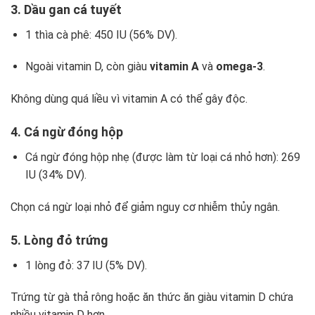
3. Dầu gan cá tuyết
1 thìa cà phê: 450 IU (56% DV).
Ngoài vitamin D, còn giàu
vitamin A
và
omega-3
.
Không dùng quá liều vì vitamin A có thể gây độc.
4. Cá ngừ đóng hộp
Cá ngừ đóng hộp nhẹ (
được làm từ loại cá nhỏ hơn)
: 269
IU (34% DV).
Chọn cá ngừ loại nhỏ để giảm nguy cơ nhiễm thủy ngân.
5. Lòng đỏ trứng
1 lòng đỏ: 37 IU (5% DV).
Trứng từ gà thả rông hoặc ăn thức ăn giàu vitamin D chứa
nhiều vitamin D hơn.